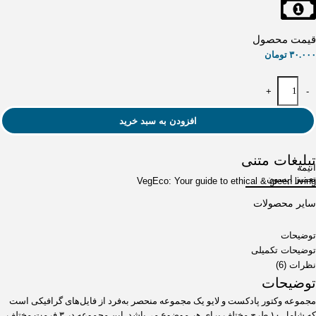
قیمت محصول
۳۰.۰۰۰
تومان
+
-
افزودن به سبد خرید
تبلیغات متنی
انیمه
تعمیر اپسون
VegEco: Your guide to ethical & green living
سایر محصولات
توضیحات
توضیحات تکمیلی
نظرات (6)
توضیحات
مجموعه وکتور پادکست و لایو یک مجموعه منحصر به‌فرد از فایل‌های گرافیکی است
که شامل ۱۰ طرح مختلف برای هر موضوع می‌باشد. این مجموعه در ۳ فرمت مختلف