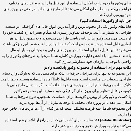
برای وکتورها وجود دارد، امکان استفاده از این فایل‌ها را در نرم‌افزارهای مختلف
فراهم می‌کند و به طراحان امکان می‌دهد تا از طرح‌های آماده به‌راحتی در پروژه‌های
خود بهره‌برداری کنند.
چرا باید از وکتورها استفاده کنیم؟
فایل‌های وکتور یکی از محبوب‌ترین و کارآمدترین انواع فایل‌های گرافیکی در صنعت
طراحی به شمار می‌آیند. برخلاف تصاویر رستری که هنگام تغییر اندازه کیفیت خود را
از دست می‌دهند، وکتورها بر پایه ریاضی طراحی می‌شوند و به همین دلیل در هر
ابعادی قابل استفاده هستند، بدون اینکه کیفیت آنها دچار افت شود. این ویژگی باعث
می‌شود تا این فایل‌ها برای استفاده در پروژه‌های چاپی و دیجیتالی بسیار ایده‌آل
باشند. همچنین، با داشتن قابلیت ویرایش کامل، شما می‌توانید طرح‌های وکتوری را به
راحتی با توجه به نیازهای خود سفارشی‌سازی کنید.
نکات مهم برای استفاده از مجموعه وکتور پادکست و لایو
این مجموعه نه تنها برای طراحان حرفه‌ای، بلکه برای مبتدیانی که به‌تازگی وارد دنیای
طراحی شده‌اند نیز مناسب است. همه فایل‌ها کاملاً آماده استفاده هستند و تنها با چند
کلیک ساده می‌توانید آنها را به پروژه‌های خود اضافه کنید. اگر به دنبال طرح‌هایی با
کیفیت و قابل تنظیم برای پروژه‌های گرافیکی خود هستید، این مجموعه وکتور
پادکست و لایو یکی از بهترین گزینه‌ها برای شماست. همچنین، تنوع طرح‌ها به شما
امکان می‌دهد تا در پروژه‌های مختلف با توجه به نیازتان از آن‌ها بهره ببرید.
این مجموعه شامل سه فرمت مختلف است
که هر کدام از آن‌ها مزیت‌های خاص خود
را دارند:
AI (Adobe Illustrator):
مناسب برای کاربرانی که از نرم‌افزار ایلاستریتور استفاده
می‌کنند و نیاز به ویرایش دقیق و جزئیات بیشتر دارند.