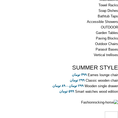
Towel Racks
Soap Dishes
Bathtub Taps
Accessible Showers
OUTDOOR
Garden Tables
Paving Blocks
Outdoor Chairs
Parasol Bases
Vertical trellises
SUMMER STYLE
۳۹۹
تومان
Eames lounge chair
۲۹۹
تومان
Classic wooden chair
۲۹۹
تومان
–
۸۹
تومان
Wooden single drawer
۵۹۹
تومان
Smart watches wood edition
Fashion