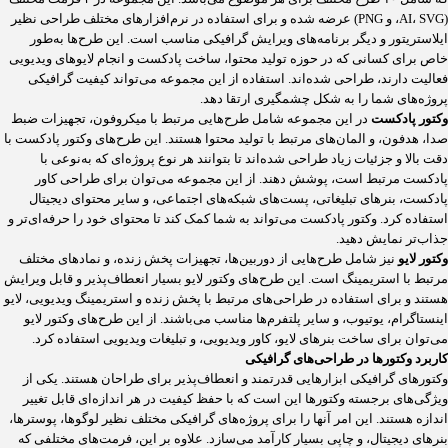
(AI، SVG، و PNG) عرضه شده و برای استفاده در نرم‌افزارهای مختلف طراحی نظیر
ایلاستریتور و دیگر برنامه‌های ویرایش گرافیکی مناسب است. این طرح‌ها به‌طور
خاص برای کسانی که در حوزه تولید محتوا، ساخت پادکست و انجام لایوهای ویدیویی
فعالیت دارند، طراحی شده‌اند. استفاده از این مجموعه می‌تواند کیفیت گرافیکی
پروژه‌های شما را به شکل چشمگیری ارتقا دهد.
وکتور پادکست
در این مجموعه شامل طرح‌هایی مرتبط با میکروفون، تجهیزات ضبط
صدا، هدفون، و المان‌های مرتبط با تولید محتوا هستند. این طرح‌های وکتور پادکست با
دقت بالا و جزئیات زیاد طراحی شده‌اند تا بتوانند هر نوع پروژه‌ای که به‌نوعی با
پادکست مرتبط است، پوشش دهند. از این مجموعه می‌توان برای طراحی کاور
پادکست، بنرهای تبلیغاتی، پست‌های شبکه‌های اجتماعی، و سایر محتوای دیجیتال
استفاده کرد. وکتور پادکست می‌تواند به شما کمک کند تا محتوای خود را حرفه‌ای‌تر و
جذاب‌تر نمایش دهید.
وکتور لایو
نیز شامل طرح‌هایی از دوربین‌ها، تجهیزات پخش زنده، و نمادهای مختلف
مرتبط با استریمینگ است. این طرح‌های وکتور لایو بسیار انعطاف‌پذیر و قابل ویرایش
هستند و برای استفاده در طراحی‌های مرتبط با پخش زنده و استریمینگ ویدیویی، لایو
اینستاگرام، یوتیوب، و سایر پلتفرم‌ها مناسب می‌باشند. از این طرح‌های وکتور لایو
می‌توان برای ساخت بنرهای لایو، کاور ویدیویی، و تبلیغات ویدیویی استفاده کرد.
کاربرد وکتورها در طراحی‌های گرافیکی
وکتورهای گرافیکی ابزارهایی قدرتمند و انعطاف‌پذیر برای طراحان هستند. یکی از
ویژگی‌های برجسته وکتورها این است که با حفظ کیفیت در هر اندازه‌ای قابل تغییر
اندازه هستند. این امر آنها را برای پروژه‌های گرافیکی مختلف نظیر لوگوها، پوسترها،
بنرهای دیجیتال، و چاپی بسیار کارآمد می‌سازد. علاوه بر این، فرمت‌های مختلفی که