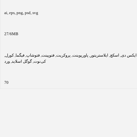
ai
,
eps
,
png
,
psd
,
svg
27/6MB
ایکس دی
,
اسکچ
,
ایلاستریتور
,
پاورپوینت
,
پروکریت
,
فتوپینت
,
فتوشاپ
,
فیگما
,
کورل
,
کی‌نوت
,
گوگل اسلاید
,
ورد
70