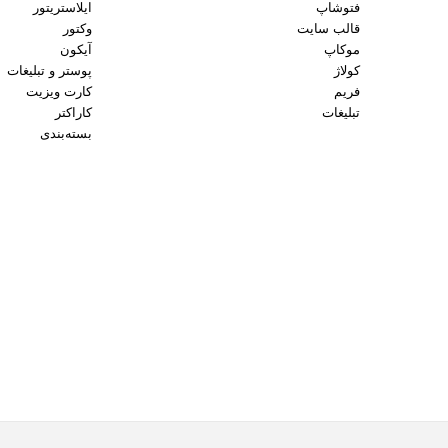
فتوشاپ
ایلاستریتور
قالب سایت
وکتور
موکاپ
آیکون
کولاژ
پوستر و تبلیغات
فریم
کارت ویزیت
تبلیغات
کاراکتر
بسته‌بندی