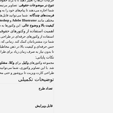
جزئیات آن‌ها را تغییر دهید تا با برند ح
تنوع در موضوعات حقوقی
: تصاویر مرتبط
شما اجازه می‌دهند تا پیام‌های خود را به 
فرمت‌های چندگانه
: شما می‌توانید فایل‌ه
مختلف مانند
Adobe Illustrator
و
toshop
کیفیت بالا و وضوح عالی
: این وکتورها به
اهمیت استفاده از وکتورهای حقوقی
استفاده از وکتورهای حرفه‌ای در طراحی گ
شما نزد مشتریانتان کمک کند. زمانی که مح
حس حرفه‌ای و کیفیت بالا در ذهن مخاطبا
تا بدون نیاز به صرف زمان زیاد برای طراح
نکات پایانی:
مجموعه وکتورهای
وکیل
برای
وکلا
،
مشاور
شد. با این تصاویر وکتوری، شما می‌توانی
طراحی کارت ویزیت تا بروشور و حتی محت
توضیحات تکمیلی
تعداد طرح
قابل ویرایش