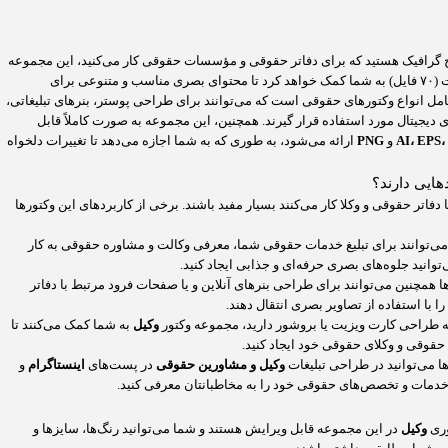
 گرافیک هستید که برای دفاتر حقوقی و مؤسسات حقوقی کار می‌کنید، این مجموعه
وکتور حرفه‌ای با ۱۴ طرح در قالب ۵ فرمت (۷۰ فایل) به شما کمک خواهد کرد تا محتوای بصری مناسب و متنوعی برای
امل انواع وکتورهای حقوقی است که می‌توانند برای طراحی پوستر، بنرهای تبلیغاتی،
دیجیتال مورد استفاده قرار گیرند. همچنین، این مجموعه به صورت کاملاً قابل
AI، EPS،
و
PNG
ارائه می‌شود، به طوری که به شما اجازه می‌دهد تا تغییرات دلخواه
هایی دارند؟
 دفاتر حقوقی و وکلا کار می‌کنند بسیار مفید باشند. برخی از کاربردهای این وکتورها
 می‌توانند برای تبلیغ خدمات حقوقی شما، معرفی وکالت و مشاوره حقوقی به کار
‌توانید جلوه‌های بصری حرفه‌ای و جذابی ایجاد کنید.
ها همچنین می‌توانند برای طراحی بنرهای آنلاین و یا صفحات فرود مرتبط با دفاتر
ا با استفاده از تصاویر بصری انتقال دهند.
 به طراحی کارت ویزیت یا بروشور دارید، مجموعه وکتور
وکیل
به شما کمک می‌کنند تا
وقی و وکلای حقوقی خود ایجاد کنید.
ها می‌توانید در طراحی تبلیغات
وکیل و مشاورین حقوقی
در پست‌های
اینستاگرام
و
 خدمات و تخصص‌های حقوقی خود را به مخاطبانتان معرفی کنید.
وری
وکیل
در این مجموعه قابل ویرایش هستند و شما می‌توانید رنگ‌ها، سایزها و