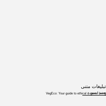
تبلیغات متنی
تعمیر اپسون
VegEco: Your guide to ethical & green living