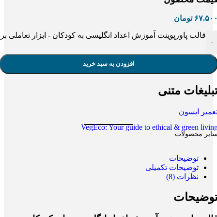
۶۷.۵۰
تومان
قالب پاورپوینت آموزش اعداد انگلیسی به کودکان - ابزار تعاملی برا
-
افزودن به سبد خرید
بلیغات متنی
عمیر اپسون
VegEco: Your guide to ethical & green livin
ایر محصولات
توضیحات
توضیحات تکمیلی
نظرات (8)
وضیحات