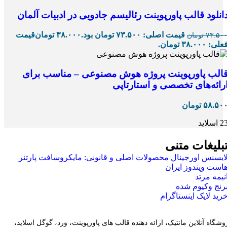
انلود قالب پاورپوینت رئالیسم جادویی در ادبیات آلمان
قیمت اصلی: ۷۳.۵۰۰ تومان بود.
۳۸.۰۰۰
تومان
قیمت
۷۳.۵۰
تومان
علی: ۳۸.۰۰۰ تومان.
الب پاورپوینت پروژه هوش مصنوعی – مناسب برای
رائه‌های تخصصی و استارتاپی
۵۸.۵۰
تومان
 اسلاید
بلیغات متنی
ایسنس اورجینال محصولات اصلی و قانونی: مایکروسافت پارتنر
است ویندوز ایران
نیمه مرتد
رنج وکیوم شده
رید لایک اینستاگرام
وشگاه آنلاین مانتیک، ارائه دهنده قالب های پاورپوینت، ورد، گوگل اسلاید،