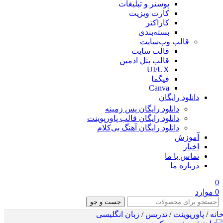
پوستر و تبلیغات
کارت ویزیت
کاراکتر
بسته‌بندی
قالب وب‌سایت
قالب‌ سایت
قالب پنل ادمین
UI/UX
فیگما
Canva
دانلود رایگان
دانلود رایگان پس زمینه
دانلود رایگان قالب‌ پاورپوینت
دانلود رایگان آهنگ بی‌کلام
آموزش
اخبار
تماس با ما
درباره ما
0
0
موارد
جست و جو
انه
/
پاورپوینت
/
تدریس
/
زبان انگلیسی