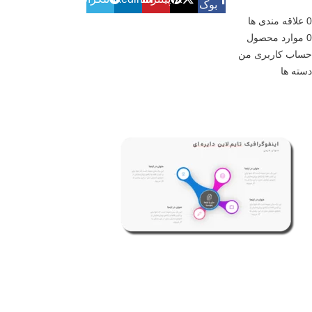
بوک
0
علاقه مندی ها
0
موارد
محصول
حساب کاربری من
دسته ها
قالب پاورپوینت اینفوگرافیک تایم‌ لاین دایره ای – طراحی