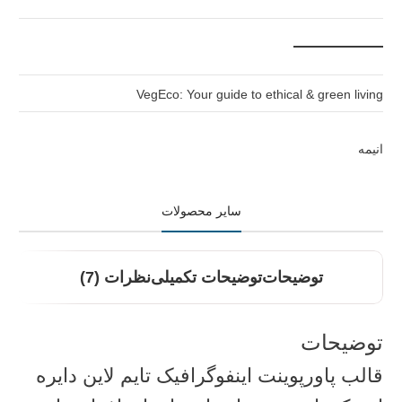
VegEco: Your guide to ethical & green living
انیمه
سایر محصولات
توضیحات
توضیحات تکمیلی
نظرات (7)
توضیحات
قالب پاورپوینت اینفوگرافیک تایم‌ لاین دایره