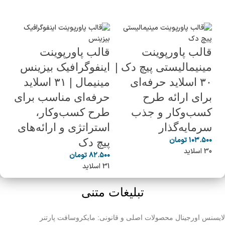
قالب پاورپوینت
قالب پاورپوینت
دا
مینیمالیستی پیچ دک |
اینفوگرافیک بیزینس
حر
۳۰ اسلاید حرفه‌ای
مینیمال | ۳۱ اسلاید
مش
برای ارائه طرح
حرفه‌ای مناسب برای
اب
کسب‌وکار و جذب
طرح کسب‌وکار،
کا
سرمایه‌گذار
استراتژی و ارائه‌های
حر
۱۰۳.۵۰۰
تومان
پیچ دک
30 اسلاید
۰۰۰
۸۲.۵۰۰
تومان
14 طرح
31 اسلاید
تبلیغات متنی
لایسنس اورجینال محصولات اصلی و قانونی: مایکروسافت پارتنر