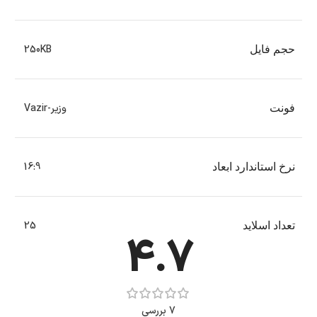
250KB
حجم فایل
وزیر-Vazir
فونت
16:9
نرخ استاندارد ابعاد
25
تعداد اسلاید
4.7
7 بررسی