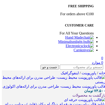
FREE SHIPPING
For orders above €100
CUSTOMER CARE
For All Your Questions
Hand Made
Minimalism
Electronics
Cars
0
0
موارد
جست و جو
انه
/
پاورپوینت
/
اینفوگرافیک
الب پاورپوینت محیط زیست- طراحی مدرن برای ارائه‌های اکولوژی
۷۳.۵۰
تومان
ازگشت به محصولات
انلود قالب پاورپوینت حرفه ای دیاگرام پیکان (فلش) - مناسب برای