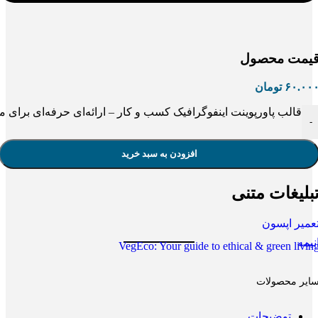
یمت محصول
۶۰.۰۰
تومان
قالب پاورپوینت اینفوگرافیک کسب‌ و کار – ارائه‌ای حرفه‌ای برای م
-
افزودن به سبد خرید
بلیغات متنی
عمیر اپسون
نیمه
VegEco: Your guide to ethical & green livin
ایر محصولات
توضیحات