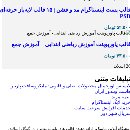
قالب پست اینستاگرام مد و فشن | ۱۵ قالب لایه‌باز حرفه‌ای
PS
۵۲.۵۰
تومان
الب پاورپوینت آموزش ریاضی ابتدایی – آموزش جمع
۴۳.۵۰
تومان
 اسلاید
بلیغات متنی
ایسنس اورجینال محصولات اصلی و قانونی: مایکروسافت پارتنر
است ویندوز ایران
نیمه مرتد
رید لایک اینستاگرام
دمات افرایش سرعت سایت
ریال شهر دور
وشگاه آنلاین مانتیک، ارائه دهنده قالب های پاورپوینت، ورد، گوگل اسلاید،