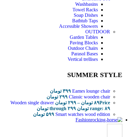
Washbasins
Towel Racks
Soap Dishes
Bathtub Taps
Accessible Showers
OUTDOOR
Garden Tables
Paving Blocks
Outdoor Chairs
Parasol Bases
Vertical trellises
SUMMER STYLE
Eames lounge chair
۳۹۹
تومان
Classic wooden chair
۲۹۹
تومان
Price
۸۹
تومان
–
۲۹۹
تومان
Wooden single drawer
range: ۸۹ تومان through ۲۹۹ تومان
Smart watches wood edition
۵۹۹
تومان
Fashion