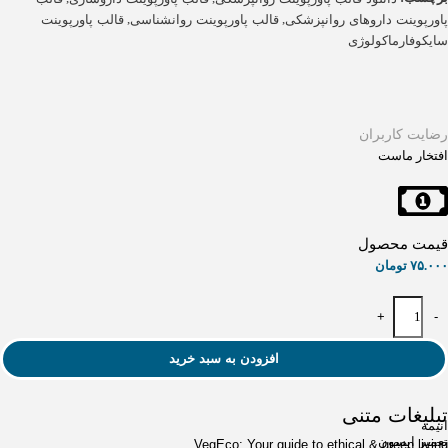
,
,
پاورپوینت داروهای روانپزشکی
قالب پاورپوینت روانشناسی
قالب پاورپوینت
سایکوفارماکولوژی
رضایت کاربران
افتخار ماست
قیمت محصول
۷۵.۰۰۰
تومان
+
-
افزودن به سبد خرید
تبلیغات متنی
انیمه
تعمیر اپسون
VegEco: Your guide to ethical & green living