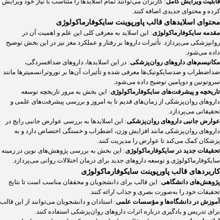
قابلیت ویرایش کامل
: کاربران می‌توانند تمام اسلایدها را متناسب با نیاز خود ویرایش
کرده و محتوای جدیدی اضافه کنند.
محتوای اسلایدهای قالب پاورپوینت سایکوفارماکولوژی
مقدمه سایکوفارماکولوژی
: این اسلاید به معرفی کلی این علم و اهمیت آن در
روانپزشکی می‌پردازد. تأثیرات داروها بر رفتار و عملکرد مغز نیز در این بخش توضیح
داده می‌شود.
مکانیسم‌های داروهای روان‌پزشکی
: در این اسلایدها، داروهای ضدافسردگی،
ضداضطراب و ضدسایکوتیک‌ها معرفی شده و تأثیرات آن‌ها بر نوروترانسمیترها مانند
سروتونین و دوپامین توضیح داده می‌شود.
تاریخچه و پیشرفت‌های سایکوفارماکولوژی
: این بخش به مرور تاریخچه توسعه
داروهای روان‌پزشکی از زمان‌های قدیم تا به امروز و بررسی پیشرفت‌های علمی و
تحقیقاتی می‌پردازد.
عوارض جانبی داروهای روان‌پزشکی
: این اسلایدها به بررسی عوارض جانبی رایج در
داروهای روان‌پزشکی مانند افزایش وزن، اضطراب و خستگی اختصاص دارد و به
پزشکان کمک می‌کند تا عوارض را مدیریت کنند.
تحقیقات جدید در سایکوفارماکولوژی
: این بخش به بررسی پژوهش‌های نوین در زمینه
سایکوفارماکولوژی و توسعه داروهای جدید برای درمان اختلالات روانی می‌پردازد.
کاربردهای قالب پاورپوینت سایکوفارماکولوژی
پژوهش‌های دانشگاهی
: این قالب برای دانشجویان و محققان مناسب است تا نتایج
تحقیقات خود را به‌صورت بصری و جذاب ارائه کنند.
آموزش در دانشگاه‌ها و مؤسسات علمی
: استادان و دانشجویان می‌توانند از این قالب
برای تدریس و یادگیری درباره اثرات داروهای روان‌پزشکی استفاده کنند.