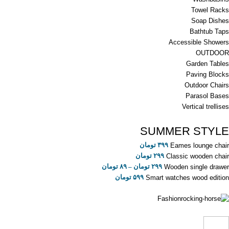
Towel Racks
Soap Dishes
Bathtub Taps
Accessible Showers
OUTDOOR
Garden Tables
Paving Blocks
Outdoor Chairs
Parasol Bases
Vertical trellises
SUMMER STYLE
۳۹۹
تومان
Eames lounge chair
۲۹۹
تومان
Classic wooden chair
۲۹۹
تومان
–
۸۹
تومان
Wooden single drawer
۵۹۹
تومان
Smart watches wood edition
Fashion