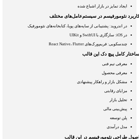
ایجاد تمایز در بازار اشباع شده
اربرد نئومورفیسم در سیستم‌عامل‌های مختلف
در اندروید: پشتیبانی از سایه‌های پویا، کتابخانه‌های نئومورفیک
در iOS: سازگاری با SwiftUI و UIKit
چندسکویی: فریم‌ورک‌های React Native، Flutter
اختار کامل پیچ دک این قالب
معرفی تیم فنی
معرفی محصول
مشکل بازار و راهکار پیشنهادی
مزایای رقابتی
تحلیل بازار
پیش‌بینی مالی
پلن توسعه
مدل درآمدی
صول طراحی نئومورفیسم در این قالب