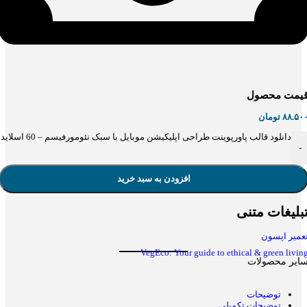
یمت محصول
۸۸.۵۰
تومان
دانلود قالب پاورپوینت طراحی اپلیکیشن موبایل با سبک نئومورفیسم – 60 اسلاید تخصصی برای موفقیت بصری در دنیای دیجیتال عدد
-
افزودن به سبد خرید
بلیغات متنی
عمیر اپسون
VegEco: Your guide to ethical & green livin
ایر محصولات
توضیحات
توضیحات تکمیلی