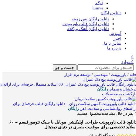
فیگما
Canva
دانلود رایگان
دانلود رایگان پس زمینه
دانلود رایگان قالب‌ پاورپوینت
دانلود رایگان آهنگ بی‌کلام
آموزش
اخبار
تماس با ما
درباره ما
0
0
موارد
جست و جو
انه
/
پاورپوینت
/
مهندسی
/
توسعه نرم افزار
دانلود رایگان قالب پاورپوینت پیچ دک عمران | 60 اسلاید مینیمال حرفه‌ای برای ارائه‌ای
رخشان و متمایز
رایگان
ازگشت به محصولات
انلود قالب پاورپوینت کمپین سلامت روان – دانلود رایگان قالب حرفه‌ای برای
رائه‌های روانشناسی و سلامت ذهن
رایگان
نفر در حال مشاهده محصول هستند
دانلود قالب پاورپوینت طراحی اپلیکیشن موبایل با سبک نئومورفیسم – ۶۰
سلاید تخصصی برای موفقیت بصری در دنیای دیجیتال
(دیدگاه کاربر
3
)