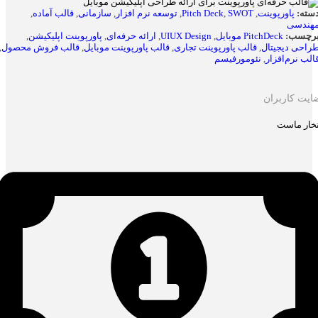
سته:
پاورپوینت
,
SWOT
,
Pitch Deck
,
توسعه نرم افزار
,
سازمانی
,
قالب آماده
,
هندسی
رچسب:
PitchDeck موبایل
,
UIUX Design
,
ارائه حرفه‌ای
,
پاورپوینت اپلیکیشن
,
راحی دیجیتال
,
قالب پاورپوینت تجاری
,
قالب پاورپوینت موبایل
,
قالب فروش محصول
,
الب نرم‌افزار
,
نئومورفیسم
ایت کاربران
تخار ماست