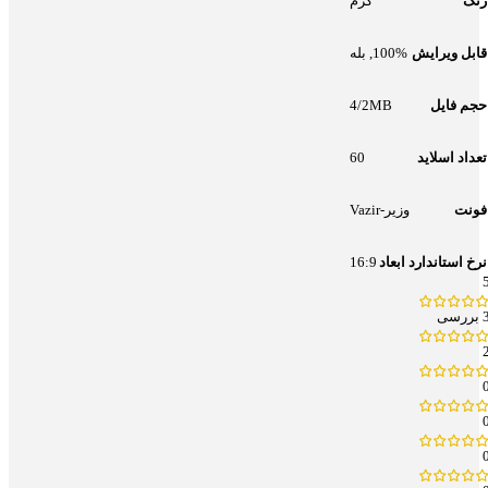
رنگ
کرم
قابل ویرایش
100%
,
بله
حجم فایل
4/2MB
تعداد اسلاید
60
فونت
وزیر-Vazir
نرخ استاندارد ابعاد
16:9
بررسی