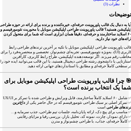
نظرات (3)
توضیحا
آیا به دنبال یک قالب پاورپوینت حرفه‌ای، خیره‌کننده و برنده برای ارائه در حوزه طراح
اپلیکیشن هستید؟ قالب پاورپوینت طراحی اپلیکیشن موبایل با محوریت نئومورفیسم 
۶۰ اسلاید ساختارمند و حرفه‌ای، دقیقاً همان ابزاری است که شما برای متحول کردن
ارائه‌های خود نیاز دارید
قالب پاورپوینت طراحی اپلیکیشن موبایل با تکیه بر آخرین ترندهای طراحی راب
کاربری (UI)، به‌ویژه نئومورفیسم، تجربه‌ای چشم‌نواز، تخصصی و منحصربه‌فرد را برای
مخاطب رقم می‌زند. اگر توسعه‌دهنده اپلیکیشن، طراح رابط کاربری، کارآفری
استارتاپی یا دانشجوی رشته طراحی دیجیتال هستید، با این قالب می‌توانید ایده خود ر
در سطحی کاملاً حرفه‌ای و مطابق با استانداردهای جهانی ارائه دهید
چرا قالب پاورپوینت طراحی اپلیکیشن موبایل برای

شما یک انتخاب برنده است
✅ شامل ۶۰ اسلاید کاملاً ساختارمند، قابل ویرایش و طراحی شده با تمرکز بر U
داغ‌ترین
✅ تمرکز اصلی بر سبک طراحی نئومورفیسم که در حال حاضر یکی ا
است
ترندهای طراح
✅ مناسب برای پیچ دک، ارائه پایان‌نامه، جلسات تیم طراحی، جذب سرمایه و
✅ دارای نمودار، چارت، نمونه کد، تحلیل بازار، بررسی رقبا و مزایای رقابت
✅ کاملاً حرفه‌ای، جذاب، با طراحی چشم‌نواز و مدر