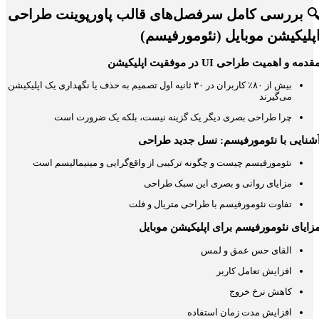
بررسی کامل سرفصل‌های قالب پاورپوینت طراحی

اپلیکیشن موبایل (نئومورفیسم
مقدمه و اهمیت طراحی UI در موفقیت اپلیکیش
بیش از ۸۰٪ کاربران در ۳۰ ثانیه اول تصمیم به حذف یا نگهداری یک اپلیکیشن
می‌گیرند
چرا طراحی بصری دیگر یک گزینه نیست، بلکه یک ضرورت است
آشنایی با نئومورفیسم: نسل جدید طراح
نئومورفیسم چیست و چگونه ترکیبی از واقع‌گرایی و مینیمالیسم است
مزایای روانی و بصری این سبک طراحی
تفاوت نئومورفیسم با طراحی متریال و فلت
مزایای نئومورفیسم برای اپلیکیشن موبای
القای حس عمق و لمس
افزایش تعامل کاربر
کاهش نرخ خروج
افزایش مدت زمان استفاده