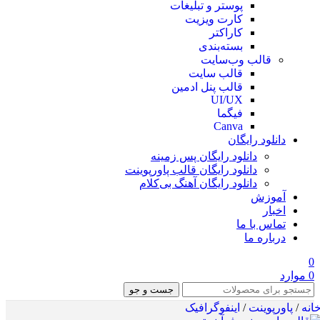
پوستر و تبلیغات
کارت ویزیت
کاراکتر
بسته‌بندی
قالب وب‌سایت
قالب‌ سایت
قالب پنل ادمین
UI/UX
فیگما
Canva
دانلود رایگان
دانلود رایگان پس زمینه
دانلود رایگان قالب‌ پاورپوینت
دانلود رایگان آهنگ بی‌کلام
آموزش
اخبار
تماس با ما
درباره ما
0
0
موارد
جست و جو
انه
/
پاورپوینت
/
اینفوگرافیک