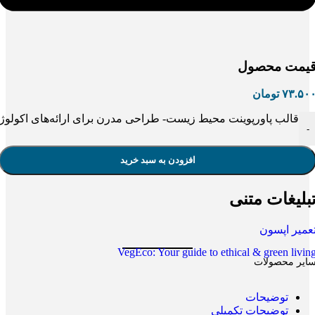
یمت محصول
۷۳.۵۰
تومان
قالب پاورپوینت محیط زیست- طراحی مدرن برای ارائه‌های اکولوژ
-
افزودن به سبد خرید
بلیغات متنی
عمیر اپسون
VegEco: Your guide to ethical & green livin
ایر محصولات
توضیحات
توضیحات تکمیلی