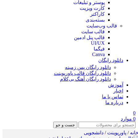
پوستر و تبلیغات
کارت ویزیت
کاراکتر
بسته‌بندی
قالب وب‌سایت
قالب‌ سایت
قالب پنل ادمین
UI/UX
فیگما
Canva
دانلود رایگان
دانلود رایگان پس زمینه
دانلود رایگان قالب‌ پاورپوینت
دانلود رایگان آهنگ بی‌کلام
آموزش
اخبار
تماس با ما
درباره ما
0
0
موارد
جست و جو
انه
/
پاورپوینت
/
دانشجویی