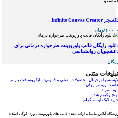
 اسلاید
کسچر Infinite Canvas Creator
۶۰.۰۰
تومان
انلود رایگان قالب پاورپوینت طرحواره درمانی برای
انشجویان روانشناسی
ایگان
بلیغات متنی
ایسنس اورجینال محصولات اصلی و قانونی: مایکروسافت پارتنر
است ویندوز ایران
نیمه مرتد
رنج وکیوم شده
رید لایک اینستاگرام
وشگاه آنلاین مانتیک، ارائه دهنده قالب های پاورپوینت، ورد، گوگل اسلاید،