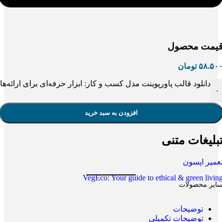
یمت محصول
۵۸.۵۰
تومان
دانلود قالب پاورپوینت مدل کسب و کار: ابزار حرفه‌ای برای ارائه‌
-
افزودن به سبد خرید
بلیغات متنی
عمیر اپسون
VegEco: Your guide to ethical & green livin
ایر محصولات
توضیحات
توضیحات تکمیلی