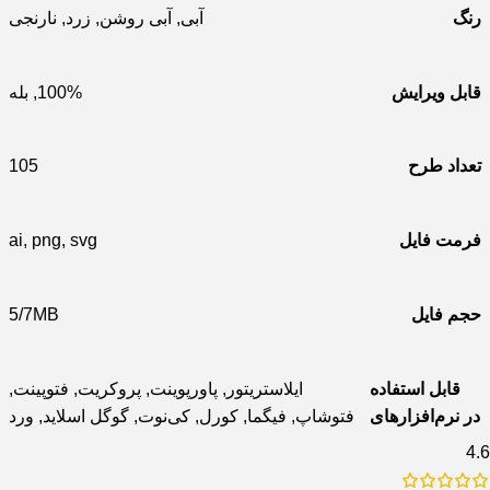
رنگ
آبی
,
آبی روشن
,
زرد
,
نارنجی
قابل ویرایش
100%
,
بله
تعداد طرح
105
فرمت فایل
svg
,
png
,
ai
حجم فایل
5/7MB
قابل استفاده
ایلاستریتور
,
پاورپوینت
,
پروکریت
,
فتوپینت
,
در نرم‌افزارهای
فتوشاپ
,
فیگما
,
کورل
,
کی‌نوت
,
گوگل اسلاید
,
ورد
4.6