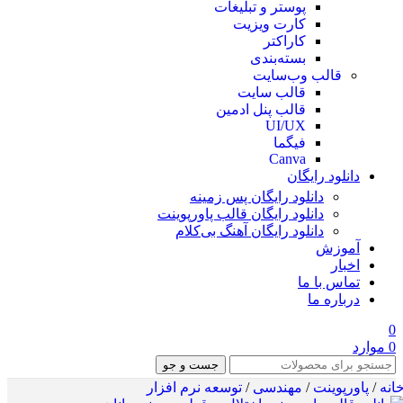
پوستر و تبلیغات
کارت ویزیت
کاراکتر
بسته‌بندی
قالب وب‌سایت
قالب‌ سایت
قالب پنل ادمین
UI/UX
فیگما
Canva
دانلود رایگان
دانلود رایگان پس زمینه
دانلود رایگان قالب‌ پاورپوینت
دانلود رایگان آهنگ بی‌کلام
آموزش
اخبار
تماس با ما
درباره ما
0
0
موارد
جست و جو
انه
/
پاورپوینت
/
مهندسی
/
توسعه نرم افزار