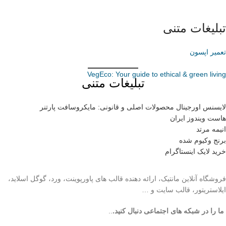
تبلیغات متنی
تعمیر اپسون
VegEco: Your guide to ethical & green living
تبلیغات متنی
لایسنس اورجینال محصولات اصلی و قانونی: مایکروسافت پارتنر
هاست ویندوز ایران
انیمه مرتد
برنج وکیوم شده
خرید لایک اینستاگرام
فروشگاه آنلاین مانتیک، ارائه دهنده قالب های پاورپوینت، ورد، گوگل اسلاید،
ایلاستریتور، قالب سایت و …
ما را در شبکه های اجتماعی دنبال کنید.
..